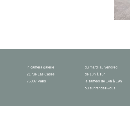
in camera galerie
du mardi au vendredi
21 rue Las Cases
de 13h à 18h
75007 Paris
le samedi de 14h à 19h
ou sur rendez-vous