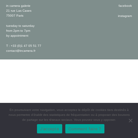
in camera galerie
facebook
21 rue Las Cases
75007 Paris
instagram
tuesday to saturday
from 2pm to 7pm
by appointment
T : +33 (0)1 47 05 51 77
contact@incamera.fr
En poursuivant votre navigation, vous acceptez le dépôt de cookies tiers destinés à
nous permettre d’établir des statistiques de fréquentation ou à proposer des boutons
de partage sur les réseaux sociaux. Vous pouvez vous y opposer.
J'accepte
Comment faire ?