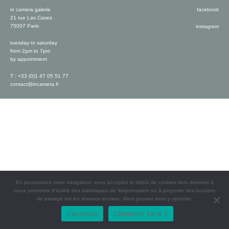
in camera galerie
facebook
21 rue Las Cases
75007 Paris
instagram
tuesday to saturday
from 2pm to 7pm
by appointment
T : +33 (0)1 47 05 51 77
contact@incamera.fr
En poursuivant votre navigation, vous acceptez le dépôt de cookies tiers destinés à
nous permettre d’établir des statistiques de fréquentation ou à proposer des boutons
de partage sur les réseaux sociaux. Vous pouvez vous y opposer.
J'accepte
Comment faire ?