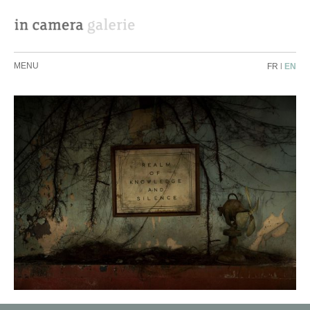
MENU
FR
|
EN