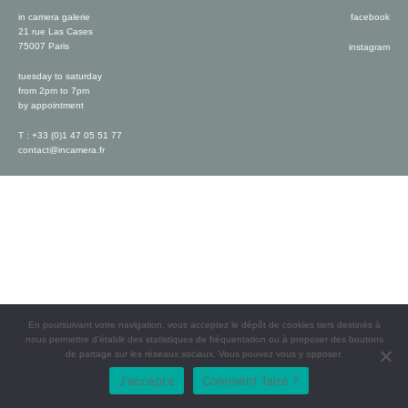
in camera galerie
facebook
21 rue Las Cases
75007 Paris
instagram
tuesday to saturday
from 2pm to 7pm
by appointment
T : +33 (0)1 47 05 51 77
contact@incamera.fr
En poursuivant votre navigation, vous acceptez le dépôt de cookies tiers destinés à
nous permettre d’établir des statistiques de fréquentation ou à proposer des boutons
de partage sur les réseaux sociaux. Vous pouvez vous y opposer.
J'accepte
Comment faire ?