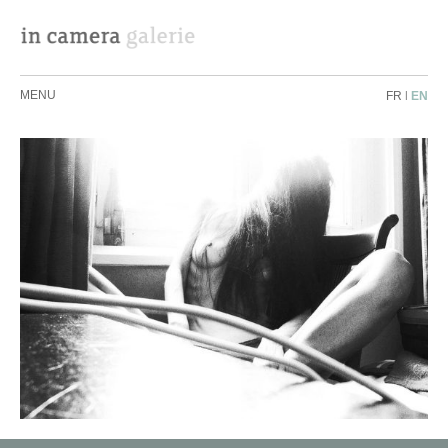
MENU
FR
|
EN