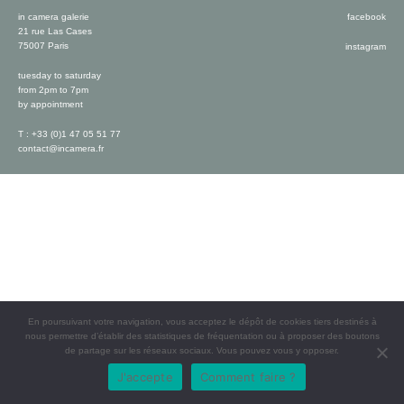
in camera galerie
facebook
21 rue Las Cases
75007 Paris
instagram
tuesday to saturday
from 2pm to 7pm
by appointment
T : +33 (0)1 47 05 51 77
contact@incamera.fr
En poursuivant votre navigation, vous acceptez le dépôt de cookies tiers destinés à
nous permettre d’établir des statistiques de fréquentation ou à proposer des boutons
de partage sur les réseaux sociaux. Vous pouvez vous y opposer.
J'accepte
Comment faire ?