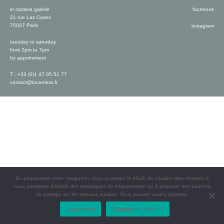
in camera galerie
facebook
21 rue Las Cases
75007 Paris
instagram
tuesday to saturday
from 2pm to 7pm
by appointment
T : +33 (0)1 47 05 51 77
contact@incamera.fr
En poursuivant votre navigation, vous acceptez le dépôt de cookies tiers destinés à
nous permettre d’établir des statistiques de fréquentation ou à proposer des boutons
de partage sur les réseaux sociaux. Vous pouvez vous y opposer.
J'accepte
Comment faire ?