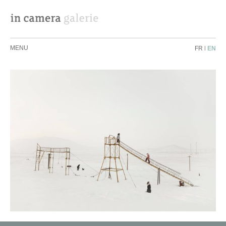
MENU
FR
|
EN