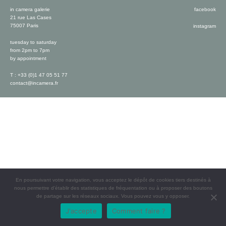
in camera galerie
facebook
21 rue Las Cases
75007 Paris
instagram
tuesday to saturday
from 2pm to 7pm
by appointment
T : +33 (0)1 47 05 51 77
contact@incamera.fr
En poursuivant votre navigation, vous acceptez le dépôt de cookies tiers destinés à
nous permettre d’établir des statistiques de fréquentation ou à proposer des boutons
de partage sur les réseaux sociaux. Vous pouvez vous y opposer.
J'accepte
Comment faire ?