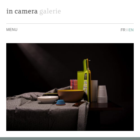
MENU
FR
|
EN