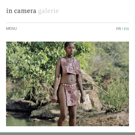
MENU
FR
|
EN