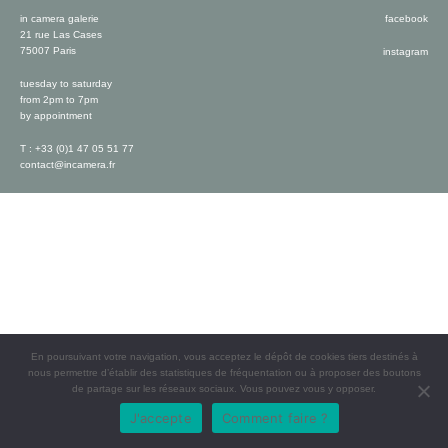
in camera galerie
facebook
21 rue Las Cases
75007 Paris
instagram
tuesday to saturday
from 2pm to 7pm
by appointment
T : +33 (0)1 47 05 51 77
contact@incamera.fr
En poursuivant votre navigation, vous acceptez le dépôt de cookies tiers destinés à
nous permettre d’établir des statistiques de fréquentation ou à proposer des boutons
de partage sur les réseaux sociaux. Vous pouvez vous y opposer.
J'accepte
Comment faire ?