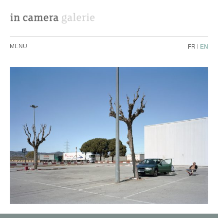
MENU
FR
|
EN