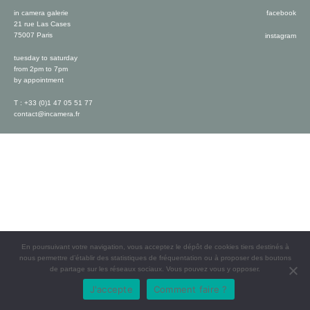
in camera galerie
facebook
21 rue Las Cases
75007 Paris
instagram
tuesday to saturday
from 2pm to 7pm
by appointment
T : +33 (0)1 47 05 51 77
contact@incamera.fr
En poursuivant votre navigation, vous acceptez le dépôt de cookies tiers destinés à
nous permettre d’établir des statistiques de fréquentation ou à proposer des boutons
de partage sur les réseaux sociaux. Vous pouvez vous y opposer.
J'accepte
Comment faire ?