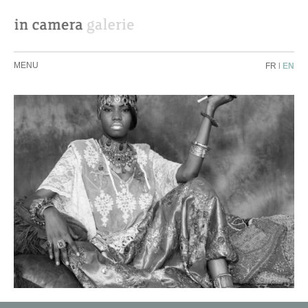
MENU
FR
|
EN