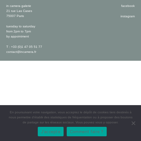
in camera galerie
facebook
21 rue Las Cases
75007 Paris
instagram
tuesday to saturday
from 2pm to 7pm
by appointment
T : +33 (0)1 47 05 51 77
contact@incamera.fr
En poursuivant votre navigation, vous acceptez le dépôt de cookies tiers destinés à
nous permettre d’établir des statistiques de fréquentation ou à proposer des boutons
de partage sur les réseaux sociaux. Vous pouvez vous y opposer.
J'accepte
Comment faire ?