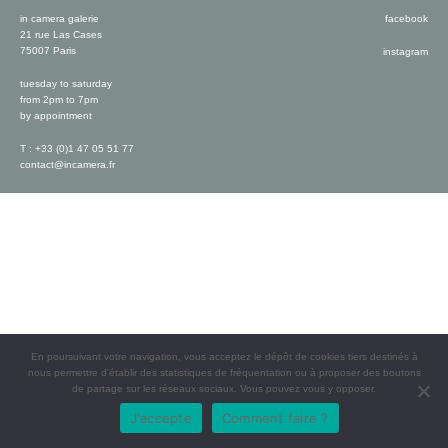
in camera galerie
facebook
21 rue Las Cases
75007 Paris
instagram
tuesday to saturday
from 2pm to 7pm
by appointment
T : +33 (0)1 47 05 51 77
contact@incamera.fr
En poursuivant votre navigation, vous acceptez le dépôt de cookies tiers destinés à
nous permettre d’établir des statistiques de fréquentation ou à proposer des boutons
de partage sur les réseaux sociaux. Vous pouvez vous y opposer.
J'accepte
Comment faire ?