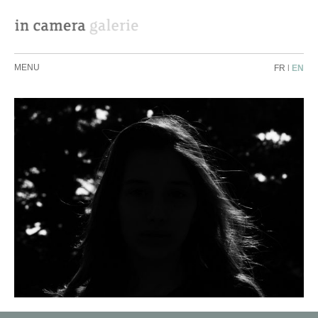
MENU
FR
|
EN