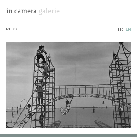
MENU
FR
|
EN