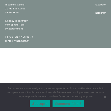
in camera galerie
facebook
21 rue Las Cases
75007 Paris
instagram
tuesday to saturday
from 2pm to 7pm
by appointment
T : +33 (0)1 47 05 51 77
contact@incamera.fr
En poursuivant votre navigation, vous acceptez le dépôt de cookies tiers destinés à
nous permettre d’établir des statistiques de fréquentation ou à proposer des boutons
de partage sur les réseaux sociaux. Vous pouvez vous y opposer.
J'accepte
Comment faire ?