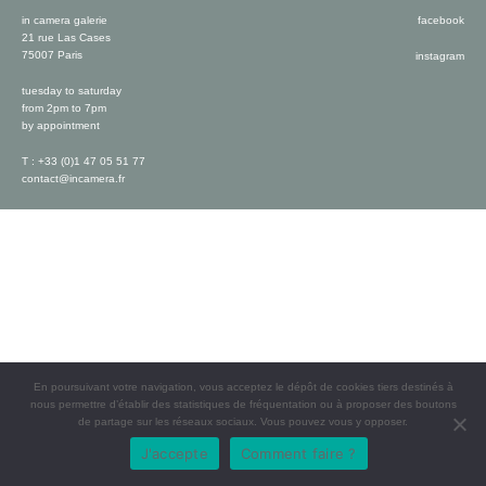
in camera galerie
facebook
21 rue Las Cases
75007 Paris
instagram
tuesday to saturday
from 2pm to 7pm
by appointment
T : +33 (0)1 47 05 51 77
contact@incamera.fr
En poursuivant votre navigation, vous acceptez le dépôt de cookies tiers destinés à
nous permettre d’établir des statistiques de fréquentation ou à proposer des boutons
de partage sur les réseaux sociaux. Vous pouvez vous y opposer.
J'accepte
Comment faire ?