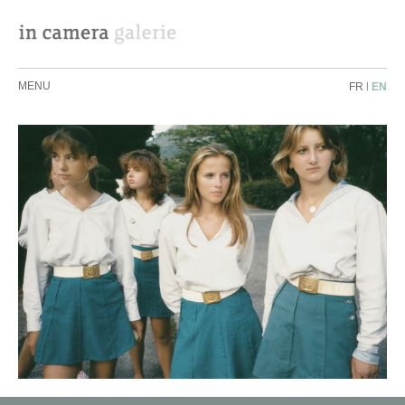
MENU
FR
|
EN