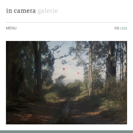
MENU
FR
|
EN