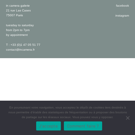
in camera galerie
facebook
21 rue Las Cases
75007 Paris
instagram
tuesday to saturday
from 2pm to 7pm
by appointment
T : +33 (0)1 47 05 51 77
contact@incamera.fr
En poursuivant votre navigation, vous acceptez le dépôt de cookies tiers destinés à
nous permettre d’établir des statistiques de fréquentation ou à proposer des boutons
de partage sur les réseaux sociaux. Vous pouvez vous y opposer.
J'accepte
Comment faire ?