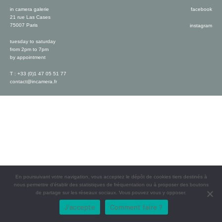
in camera galerie
facebook
21 rue Las Cases
75007 Paris
instagram
tuesday to saturday
from 2pm to 7pm
by appointment
T : +33 (0)1 47 05 51 77
contact@incamera.fr
En poursuivant votre navigation, vous acceptez le dépôt de cookies tiers destinés à
nous permettre d’établir des statistiques de fréquentation ou à proposer des boutons
de partage sur les réseaux sociaux. Vous pouvez vous y opposer.
J'accepte
Comment faire ?