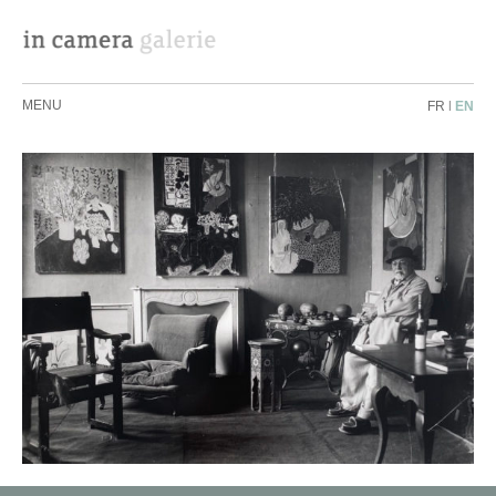
MENU
FR
|
EN