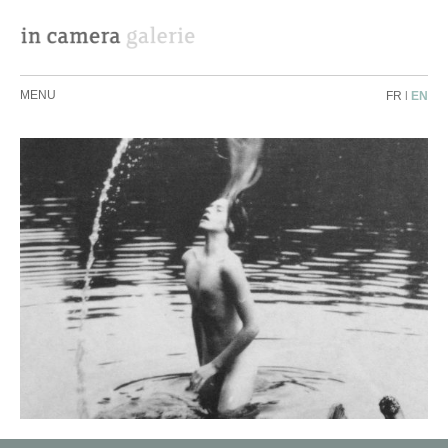
MENU
FR
|
EN