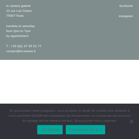
in camera galerie
facebook
21 rue Las Cases
75007 Paris
instagram
tuesday to saturday
from 2pm to 7pm
by appointment
T : +33 (0)1 47 05 51 77
contact@incamera.fr
En poursuivant votre navigation, vous acceptez le dépôt de cookies tiers destinés à
nous permettre d’établir des statistiques de fréquentation ou à proposer des boutons
de partage sur les réseaux sociaux. Vous pouvez vous y opposer.
J'accepte
Comment faire ?