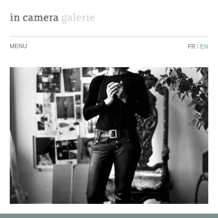
MENU
FR
|
EN