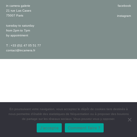
in camera galerie
facebook
21 rue Las Cases
75007 Paris
instagram
tuesday to saturday
from 2pm to 7pm
by appointment
T : +33 (0)1 47 05 51 77
contact@incamera.fr
En poursuivant votre navigation, vous acceptez le dépôt de cookies tiers destinés à
nous permettre d’établir des statistiques de fréquentation ou à proposer des boutons
de partage sur les réseaux sociaux. Vous pouvez vous y opposer.
J'accepte
Comment faire ?