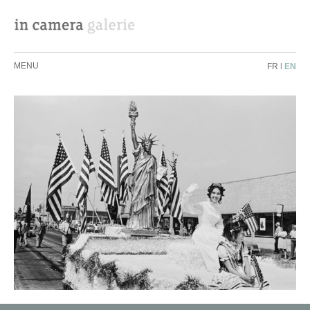
MENU
FR
|
EN