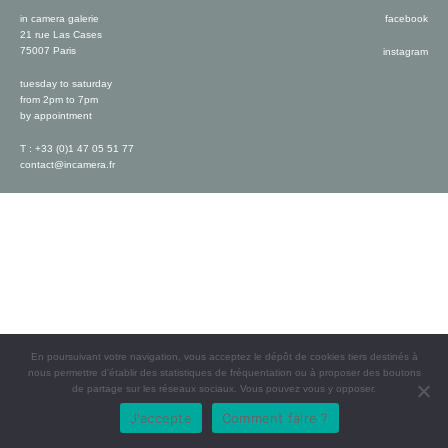
in camera galerie
facebook
21 rue Las Cases
75007 Paris
instagram
tuesday to saturday
from 2pm to 7pm
by appointment
T : +33 (0)1 47 05 51 77
contact@incamera.fr
En poursuivant votre navigation, vous acceptez le dépôt de cookies tiers destinés à
nous permettre d’établir des statistiques de fréquentation ou à proposer des boutons
de partage sur les réseaux sociaux. Vous pouvez vous y opposer.
J'accepte
Comment faire ?