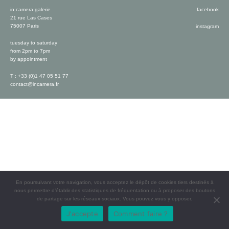
in camera galerie
facebook
21 rue Las Cases
75007 Paris
instagram
tuesday to saturday
from 2pm to 7pm
by appointment
T : +33 (0)1 47 05 51 77
contact@incamera.fr
En poursuivant votre navigation, vous acceptez le dépôt de cookies tiers destinés à
nous permettre d’établir des statistiques de fréquentation ou à proposer des boutons
de partage sur les réseaux sociaux. Vous pouvez vous y opposer.
J'accepte
Comment faire ?