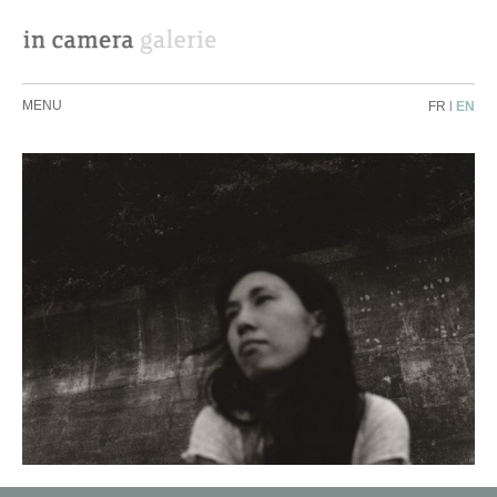
MENU
FR
|
EN