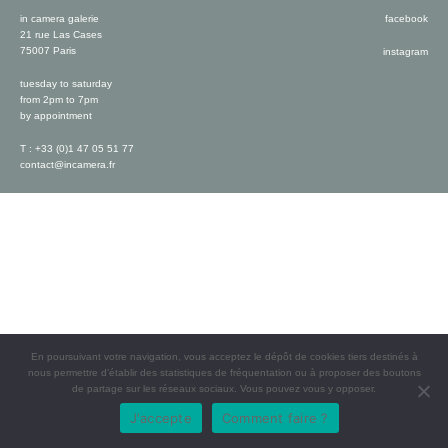
in camera galerie
facebook
21 rue Las Cases
75007 Paris
instagram
tuesday to saturday
from 2pm to 7pm
by appointment
T : +33 (0)1 47 05 51 77
contact@incamera.fr
En poursuivant votre navigation, vous acceptez le dépôt de cookies tiers destinés à
nous permettre d’établir des statistiques de fréquentation ou à proposer des boutons
de partage sur les réseaux sociaux. Vous pouvez vous y opposer.
J'accepte
Comment faire ?