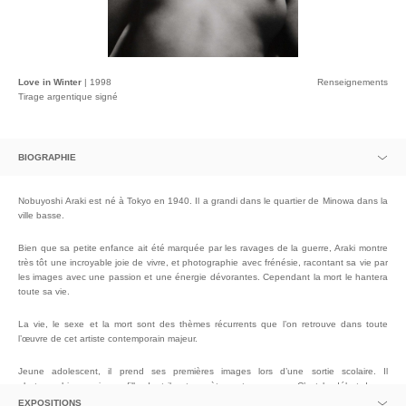
Love in Winter
| 1998
Renseignements
Tirage argentique signé
BIOGRAPHIE
ADRESSE EMAIL :
Nobuyoshi Araki est né à Tokyo en 1940. Il a grandi dans le quartier de Minowa dans la
ville basse.
Bien que sa petite enfance ait été marquée par les ravages de la guerre, Araki montre
très tôt une incroyable joie de vivre, et photographie avec frénésie, racontant sa vie par
les images avec une passion et une énergie dévorantes. Cependant la mort le hantera
toute sa vie.
La vie, le sexe et la mort sont des thèmes récurrents que l’on retrouve dans toute
l’œuvre de cet artiste contemporain majeur.
Jeune adolescent, il prend ses premières images lors d’une sortie scolaire. Il
photographie une jeune fille dont il est secrètement amoureux. C’est le début de sa
fascination pour les femmes, et pour l’érotisme. Le sexe souvent associé à un paysage,
EXPOSITIONS