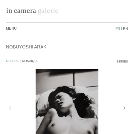
MENU
FR
|
EN
NOBUYOSHI ARAKI
DEMANDE DE RENSEIGNEMENTS
GALERIE
|
MOSAÏQUE
SERIES
ARTISTE :
OEUVRE :
MESSAGE :