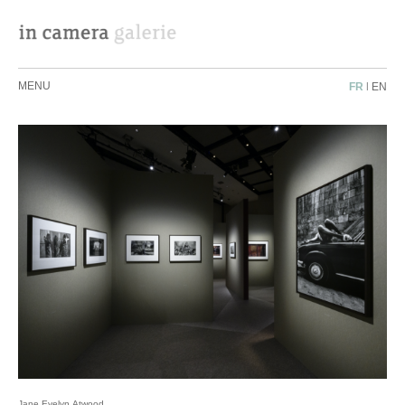
MENU
FR
|
EN
Jane Evelyn Atwood