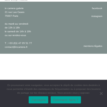
in camera galerie
facebook
21 rue Las Cases
75007 Paris
instagram
du mardi au vendredi
de 13h à 18h
le samedi de 14h à 19h
ou sur rendez-vous
T : +33 (0)1 47 05 51 77
mentions légales
contact@incamera.fr
En poursuivant votre navigation, vous acceptez le dépôt de cookies tiers destinés à
nous permettre d’établir des statistiques de fréquentation ou à proposer des boutons
de partage sur les réseaux sociaux. Vous pouvez vous y opposer.
J'accepte
Comment faire ?