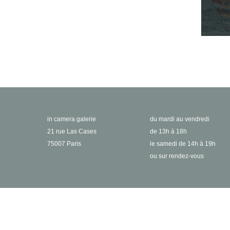
in camera galerie
du mardi au vendredi
21 rue Las Cases
de 13h à 18h
75007 Paris
le samedi de 14h à 19h
ou sur rendez-vous