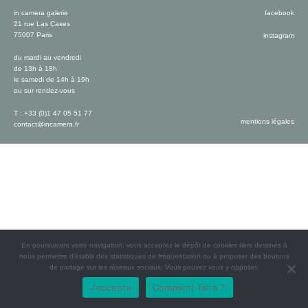
in camera galerie
facebook
21 rue Las Cases
75007 Paris
instagram
du mardi au vendredi
de 13h à 18h
le samedi de 14h à 19h
ou sur rendez-vous
T : +33 (0)1 47 05 51 77
mentions légales
contact@incamera.fr
En poursuivant votre navigation, vous acceptez le dépôt de cookies tiers destinés à
nous permettre d’établir des statistiques de fréquentation ou à proposer des boutons
de partage sur les réseaux sociaux. Vous pouvez vous y opposer.
J'accepte
Comment faire ?