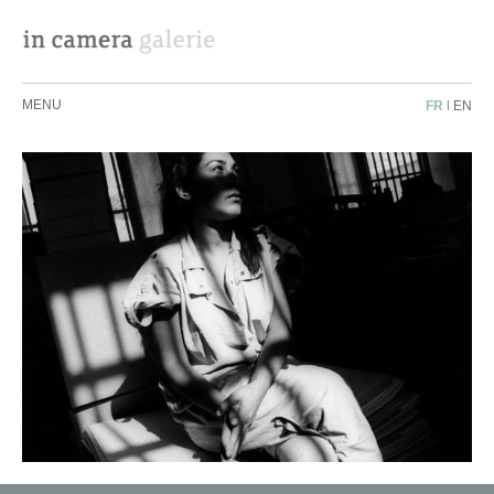
MENU
FR
|
EN