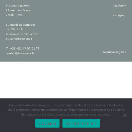
in camera galerie
facebook
21 rue Las Cases
75007 Paris
instagram
du mardi au vendredi
de 13h à 18h
le samedi de 14h à 19h
ou sur rendez-vous
T : +33 (0)1 47 05 51 77
mentions légales
contact@incamera.fr
En poursuivant votre navigation, vous acceptez le dépôt de cookies tiers destinés à
nous permettre d’établir des statistiques de fréquentation ou à proposer des boutons
de partage sur les réseaux sociaux. Vous pouvez vous y opposer.
J'accepte
Comment faire ?