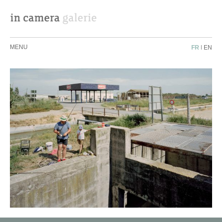
MENU
FR
|
EN