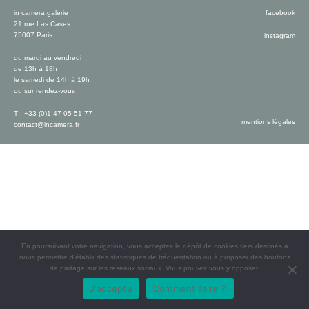
in camera galerie
facebook
21 rue Las Cases
75007 Paris
instagram
du mardi au vendredi
de 13h à 18h
le samedi de 14h à 19h
ou sur rendez-vous
T : +33 (0)1 47 05 51 77
mentions légales
contact@incamera.fr
En poursuivant votre navigation, vous acceptez le dépôt de cookies tiers destinés à
nous permettre d’établir des statistiques de fréquentation ou à proposer des boutons
de partage sur les réseaux sociaux. Vous pouvez vous y opposer.
J'accepte
Comment faire ?