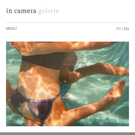
MENU
FR
|
EN