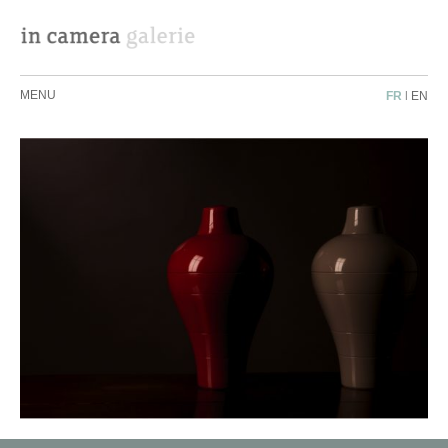
MENU
FR
|
EN