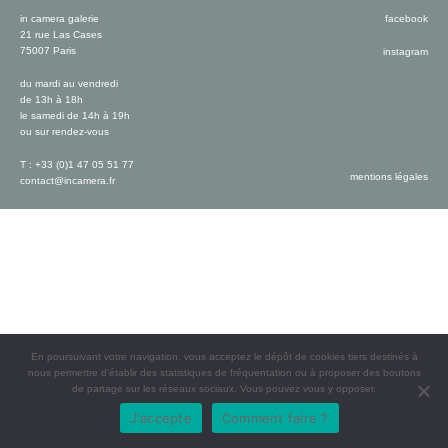
in camera galerie
facebook
21 rue Las Cases
75007 Paris
instagram
du mardi au vendredi
de 13h à 18h
le samedi de 14h à 19h
ou sur rendez-vous
T : +33 (0)1 47 05 51 77
mentions légales
contact@incamera.fr
En poursuivant votre navigation, vous acceptez le dépôt de cookies tiers destinés à
nous permettre d’établir des statistiques de fréquentation ou à proposer des boutons
de partage sur les réseaux sociaux. Vous pouvez vous y opposer.
J'accepte
Comment faire ?