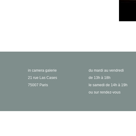
in camera galerie
du mardi au vendredi
21 rue Las Cases
de 13h à 18h
75007 Paris
le samedi de 14h à 19h
ou sur rendez-vous