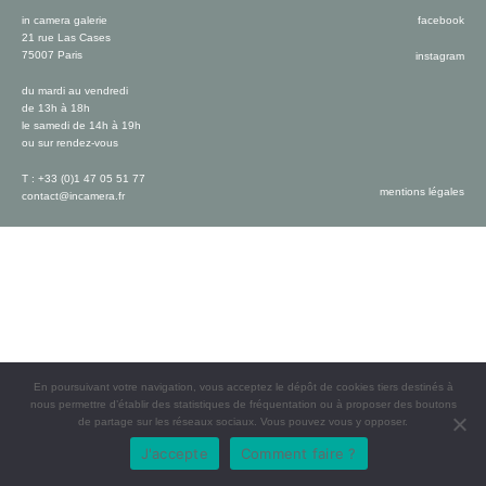
in camera galerie
facebook
21 rue Las Cases
75007 Paris
instagram
du mardi au vendredi
de 13h à 18h
le samedi de 14h à 19h
ou sur rendez-vous
T : +33 (0)1 47 05 51 77
mentions légales
contact@incamera.fr
En poursuivant votre navigation, vous acceptez le dépôt de cookies tiers destinés à
nous permettre d’établir des statistiques de fréquentation ou à proposer des boutons
de partage sur les réseaux sociaux. Vous pouvez vous y opposer.
J'accepte
Comment faire ?