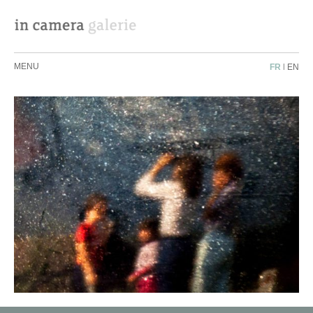
MENU
FR
|
EN