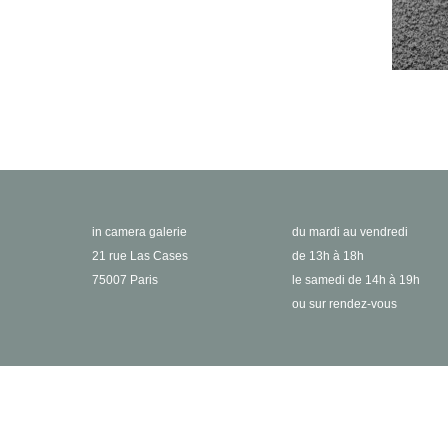
in camera galerie
du mardi au vendredi
21 rue Las Cases
de 13h à 18h
75007 Paris
le samedi de 14h à 19h
ou sur rendez-vous