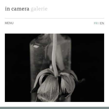
MENU
FR
|
EN