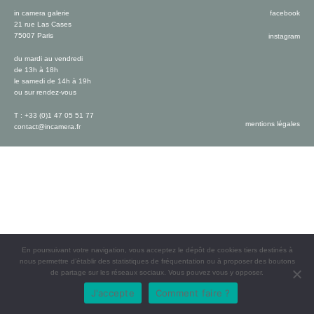
in camera galerie
facebook
21 rue Las Cases
75007 Paris
instagram
du mardi au vendredi
de 13h à 18h
le samedi de 14h à 19h
ou sur rendez-vous
T : +33 (0)1 47 05 51 77
mentions légales
contact@incamera.fr
En poursuivant votre navigation, vous acceptez le dépôt de cookies tiers destinés à
nous permettre d’établir des statistiques de fréquentation ou à proposer des boutons
de partage sur les réseaux sociaux. Vous pouvez vous y opposer.
J'accepte
Comment faire ?