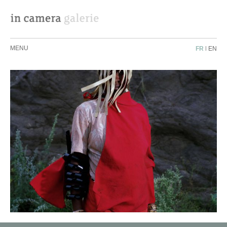
MENU
FR
|
EN