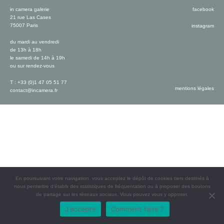
in camera galerie
facebook
21 rue Las Cases
75007 Paris
instagram
du mardi au vendredi
de 13h à 18h
le samedi de 14h à 19h
ou sur rendez-vous
T : +33 (0)1 47 05 51 77
mentions légales
contact@incamera.fr
En poursuivant votre navigation, vous acceptez le dépôt de cookies tiers destinés à
nous permettre d’établir des statistiques de fréquentation ou à proposer des boutons
de partage sur les réseaux sociaux. Vous pouvez vous y opposer.
J'accepte
Comment faire ?