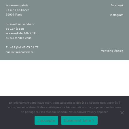
in camera galerie
facebook
21 rue Las Cases
75007 Paris
instagram
du mardi au vendredi
de 13h à 18h
le samedi de 14h à 19h
ou sur rendez-vous
T : +33 (0)1 47 05 51 77
mentions légales
contact@incamera.fr
En poursuivant votre navigation, vous acceptez le dépôt de cookies tiers destinés à
nous permettre d’établir des statistiques de fréquentation ou à proposer des boutons
de partage sur les réseaux sociaux. Vous pouvez vous y opposer.
J'accepte
Comment faire ?