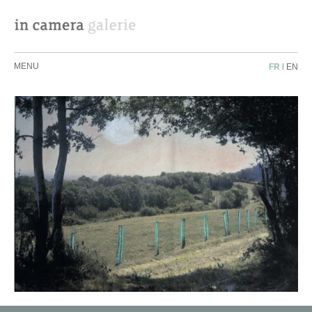
MENU
FR
|
EN