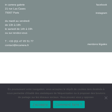
in camera galerie
facebook
21 rue Las Cases
75007 Paris
instagram
du mardi au vendredi
de 13h à 18h
le samedi de 14h à 19h
ou sur rendez-vous
T : +33 (0)1 47 05 51 77
mentions légales
contact@incamera.fr
En poursuivant votre navigation, vous acceptez le dépôt de cookies tiers destinés à
nous permettre d’établir des statistiques de fréquentation ou à proposer des boutons
de partage sur les réseaux sociaux. Vous pouvez vous y opposer.
J'accepte
Comment faire ?