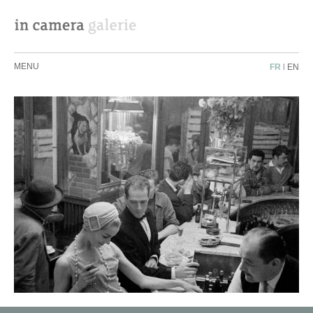
MENU
FR
|
EN