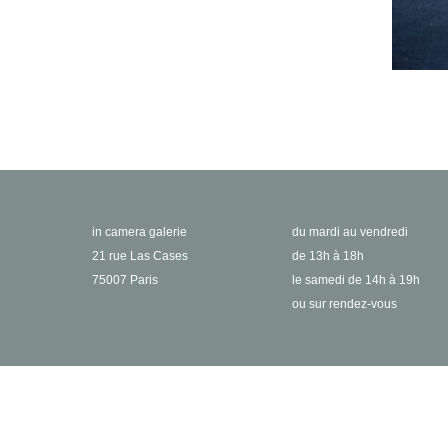
in camera galerie
du mardi au vendredi
21 rue Las Cases
de 13h à 18h
75007 Paris
le samedi de 14h à 19h
ou sur rendez-vous