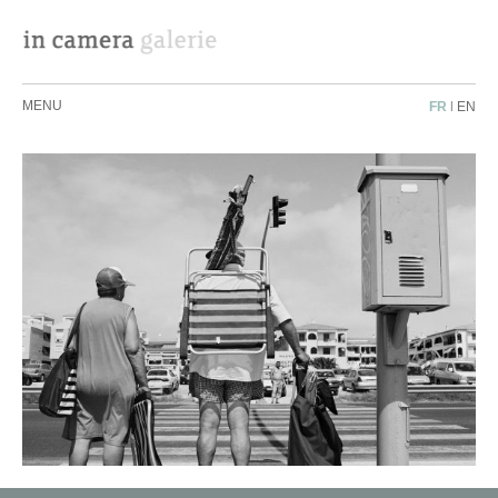
MENU
FR
|
EN