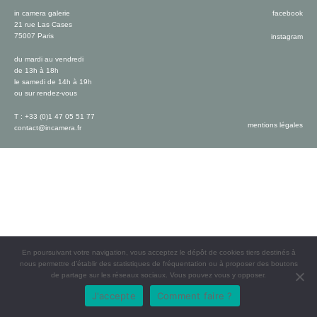
in camera galerie
facebook
21 rue Las Cases
75007 Paris
instagram
du mardi au vendredi
de 13h à 18h
le samedi de 14h à 19h
ou sur rendez-vous
T : +33 (0)1 47 05 51 77
mentions légales
contact@incamera.fr
En poursuivant votre navigation, vous acceptez le dépôt de cookies tiers destinés à
nous permettre d’établir des statistiques de fréquentation ou à proposer des boutons
de partage sur les réseaux sociaux. Vous pouvez vous y opposer.
J'accepte
Comment faire ?