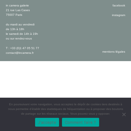
in camera galerie
facebook
21 rue Las Cases
75007 Paris
instagram
du mardi au vendredi
de 13h à 18h
le samedi de 14h à 19h
ou sur rendez-vous
T : +33 (0)1 47 05 51 77
mentions légales
contact@incamera.fr
En poursuivant votre navigation, vous acceptez le dépôt de cookies tiers destinés à
nous permettre d’établir des statistiques de fréquentation ou à proposer des boutons
de partage sur les réseaux sociaux. Vous pouvez vous y opposer.
J'accepte
Comment faire ?