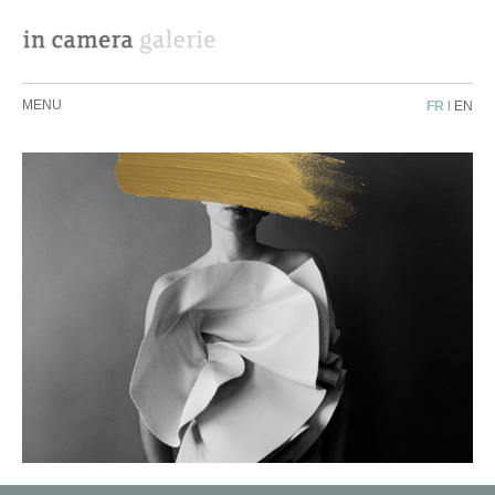
MENU
FR
|
EN