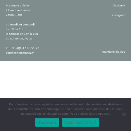
in camera galerie
facebook
21 rue Las Cases
75007 Paris
instagram
du mardi au vendredi
de 13h à 18h
le samedi de 14h à 19h
ou sur rendez-vous
T : +33 (0)1 47 05 51 77
mentions légales
contact@incamera.fr
En poursuivant votre navigation, vous acceptez le dépôt de cookies tiers destinés à
nous permettre d’établir des statistiques de fréquentation ou à proposer des boutons
de partage sur les réseaux sociaux. Vous pouvez vous y opposer.
J'accepte
Comment faire ?