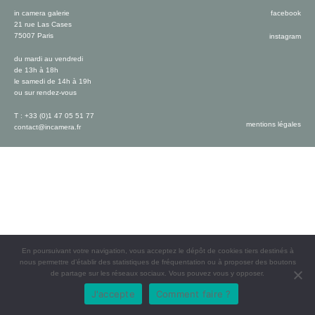
in camera galerie
facebook
21 rue Las Cases
75007 Paris
instagram
du mardi au vendredi
de 13h à 18h
le samedi de 14h à 19h
ou sur rendez-vous
T : +33 (0)1 47 05 51 77
mentions légales
contact@incamera.fr
En poursuivant votre navigation, vous acceptez le dépôt de cookies tiers destinés à
nous permettre d’établir des statistiques de fréquentation ou à proposer des boutons
de partage sur les réseaux sociaux. Vous pouvez vous y opposer.
J'accepte
Comment faire ?