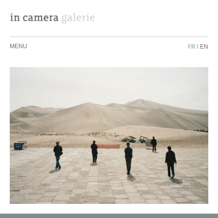
MENU
FR
|
EN