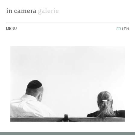
MENU
FR
|
EN