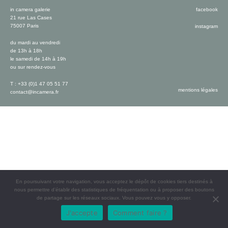
in camera galerie
facebook
21 rue Las Cases
75007 Paris
instagram
du mardi au vendredi
de 13h à 18h
le samedi de 14h à 19h
ou sur rendez-vous
T : +33 (0)1 47 05 51 77
mentions légales
contact@incamera.fr
En poursuivant votre navigation, vous acceptez le dépôt de cookies tiers destinés à
nous permettre d’établir des statistiques de fréquentation ou à proposer des boutons
de partage sur les réseaux sociaux. Vous pouvez vous y opposer.
J'accepte
Comment faire ?