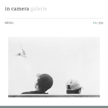
MENU
FR
|
EN