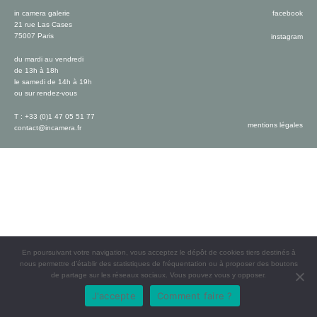
in camera galerie
facebook
21 rue Las Cases
75007 Paris
instagram
du mardi au vendredi
de 13h à 18h
le samedi de 14h à 19h
ou sur rendez-vous
T : +33 (0)1 47 05 51 77
mentions légales
contact@incamera.fr
En poursuivant votre navigation, vous acceptez le dépôt de cookies tiers destinés à
nous permettre d’établir des statistiques de fréquentation ou à proposer des boutons
de partage sur les réseaux sociaux. Vous pouvez vous y opposer.
J'accepte
Comment faire ?