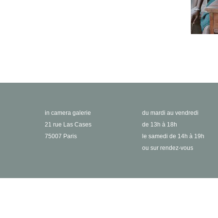
in camera galerie
du mardi au vendredi
21 rue Las Cases
de 13h à 18h
75007 Paris
le samedi de 14h à 19h
ou sur rendez-vous