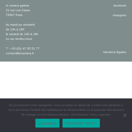
in camera galerie
facebook
21 rue Las Cases
75007 Paris
instagram
du mardi au vendredi
de 13h à 18h
le samedi de 14h à 19h
ou sur rendez-vous
T : +33 (0)1 47 05 51 77
mentions légales
contact@incamera.fr
En poursuivant votre navigation, vous acceptez le dépôt de cookies tiers destinés à
nous permettre d’établir des statistiques de fréquentation ou à proposer des boutons
de partage sur les réseaux sociaux. Vous pouvez vous y opposer.
J'accepte
Comment faire ?