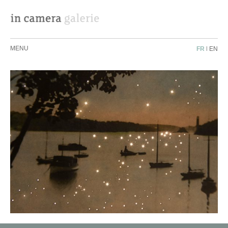
MENU
FR
|
EN