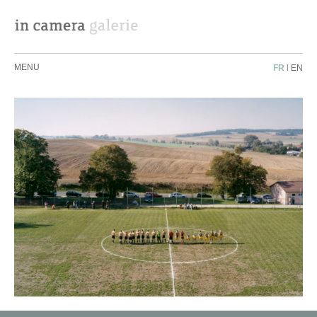
MENU
FR
|
EN