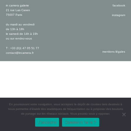
in camera galerie
facebook
21 rue Las Cases
75007 Paris
instagram
du mardi au vendredi
de 13h à 18h
le samedi de 14h à 19h
ou sur rendez-vous
T : +33 (0)1 47 05 51 77
mentions légales
contact@incamera.fr
En poursuivant votre navigation, vous acceptez le dépôt de cookies tiers destinés à
nous permettre d’établir des statistiques de fréquentation ou à proposer des boutons
de partage sur les réseaux sociaux. Vous pouvez vous y opposer.
J'accepte
Comment faire ?