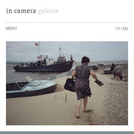
MENU
FR
|
EN