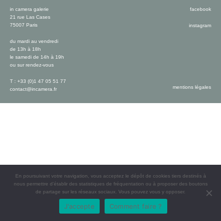
in camera galerie
facebook
21 rue Las Cases
75007 Paris
instagram
du mardi au vendredi
de 13h à 18h
le samedi de 14h à 19h
ou sur rendez-vous
T : +33 (0)1 47 05 51 77
mentions légales
contact@incamera.fr
En poursuivant votre navigation, vous acceptez le dépôt de cookies tiers destinés à
nous permettre d’établir des statistiques de fréquentation ou à proposer des boutons
de partage sur les réseaux sociaux. Vous pouvez vous y opposer.
J'accepte
Comment faire ?