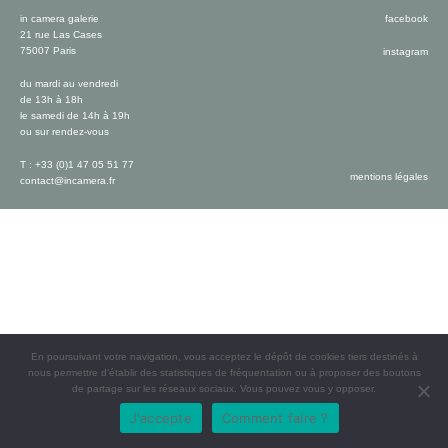
in camera galerie
facebook
21 rue Las Cases
75007 Paris
instagram
du mardi au vendredi
de 13h à 18h
le samedi de 14h à 19h
ou sur rendez-vous
T : +33 (0)1 47 05 51 77
mentions légales
contact@incamera.fr
En poursuivant votre navigation, vous acceptez le dépôt de cookies tiers destinés à
nous permettre d’établir des statistiques de fréquentation ou à proposer des boutons
de partage sur les réseaux sociaux. Vous pouvez vous y opposer.
J'accepte
Comment faire ?