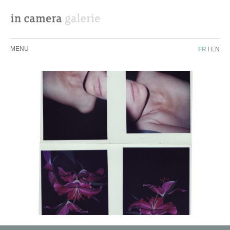
MENU
FR
|
EN