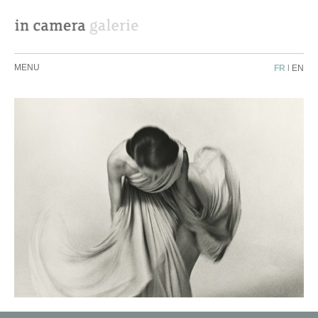
MENU
FR
|
EN