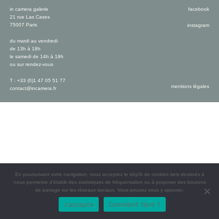
in camera galerie
facebook
21 rue Las Cases
75007 Paris
instagram
du mardi au vendredi
de 13h à 18h
le samedi de 14h à 19h
ou sur rendez-vous
T : +33 (0)1 47 05 51 77
mentions légales
contact@incamera.fr
En poursuivant votre navigation, vous acceptez le dépôt de cookies tiers destinés à
nous permettre d’établir des statistiques de fréquentation ou à proposer des boutons
de partage sur les réseaux sociaux. Vous pouvez vous y opposer.
J'accepte
Comment faire ?