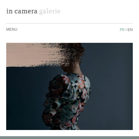
MENU
FR
|
EN