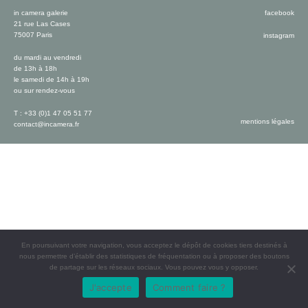
in camera galerie
facebook
21 rue Las Cases
75007 Paris
instagram
du mardi au vendredi
de 13h à 18h
le samedi de 14h à 19h
ou sur rendez-vous
T : +33 (0)1 47 05 51 77
mentions légales
contact@incamera.fr
En poursuivant votre navigation, vous acceptez le dépôt de cookies tiers destinés à
nous permettre d’établir des statistiques de fréquentation ou à proposer des boutons
de partage sur les réseaux sociaux. Vous pouvez vous y opposer.
J'accepte
Comment faire ?