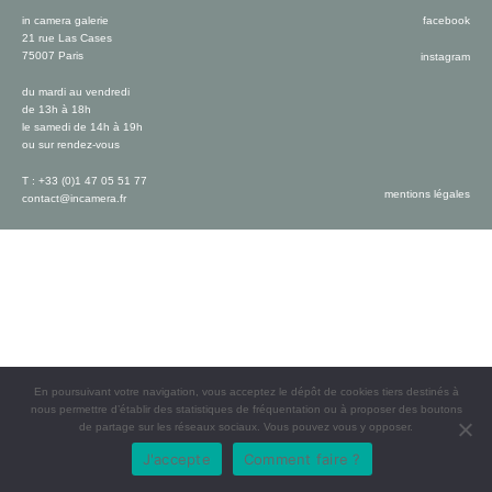
in camera galerie
facebook
21 rue Las Cases
75007 Paris
instagram
du mardi au vendredi
de 13h à 18h
le samedi de 14h à 19h
ou sur rendez-vous
T : +33 (0)1 47 05 51 77
mentions légales
contact@incamera.fr
En poursuivant votre navigation, vous acceptez le dépôt de cookies tiers destinés à
nous permettre d’établir des statistiques de fréquentation ou à proposer des boutons
de partage sur les réseaux sociaux. Vous pouvez vous y opposer.
J'accepte
Comment faire ?