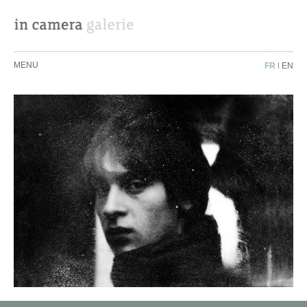
MENU
FR
|
EN