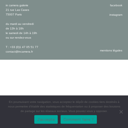
in camera galerie
facebook
21 rue Las Cases
75007 Paris
instagram
du mardi au vendredi
de 13h à 18h
le samedi de 14h à 19h
ou sur rendez-vous
T : +33 (0)1 47 05 51 77
mentions légales
contact@incamera.fr
En poursuivant votre navigation, vous acceptez le dépôt de cookies tiers destinés à
nous permettre d’établir des statistiques de fréquentation ou à proposer des boutons
de partage sur les réseaux sociaux. Vous pouvez vous y opposer.
J'accepte
Comment faire ?